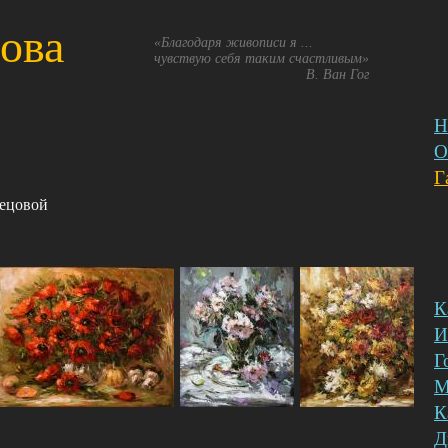
ова
«Благодаря живописи я ...
чувствую себя таким счастливым»
В. Ван Гог
Н
О
Г
К
И
Г
М
К
Д