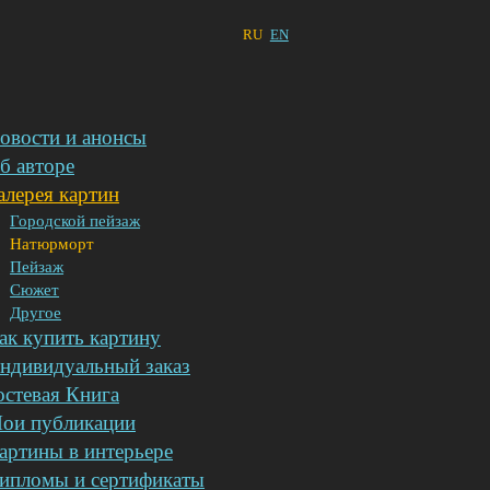
RU
EN
овости и анонсы
б авторе
алерея картин
Городской пейзаж
Натюрморт
Пейзаж
Сюжет
Другое
ак купить картину
ндивидуальный заказ
остевая Книга
ои публикации
артины в интерьере
ипломы и сертификаты