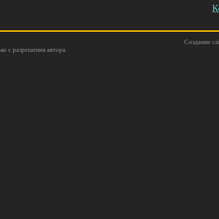
К
Cоздание са
ко с разрешения автора.