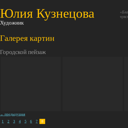
Юлия Кузнецова
«Бла
чувс
Художник
Галерея картин
Городской пейзаж
← предыдущая
1
2
3
4
5
6
7
8