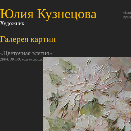
Юлия Кузнецова
«Бла
чувс
Художник
Галерея картин
«Цветочная элегия»
2004, 30х50, холст, масло