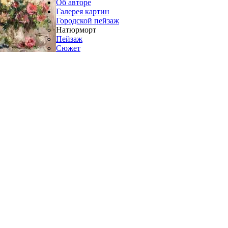
Об авторе
Галерея картин
Городской пейзаж
Натюрморт
Пейзаж
Сюжет