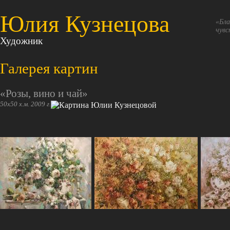
Юлия Кузнецова
«Бла
чувс
Художник
Галерея картин
«Розы, вино и чай»
50х50 х.м. 2009 г.