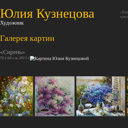
Юлия Кузнецова
«Бла
чувс
Художник
Галерея картин
«Сирень»
70 х 60 х.м. 2013 г.