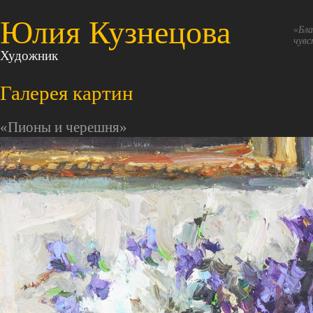
Юлия Кузнецова
«Бла
чувс
Художник
Галерея картин
«Пионы и черешня»